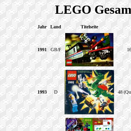
LEGO Gesamtk
Jahr
Land
Titelseite
1991
GB/F
16
1993
D
48 (Qu