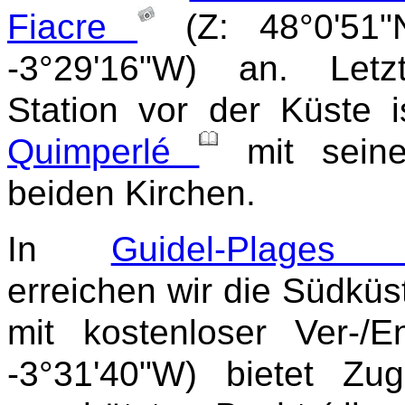
Fiacre
(Z: 48°0'51"
-3°29'16"W) an. Letz
Station vor der Küste i
Quimperlé
mit sein
beiden Kirchen.
In
Guidel-Plage
erreichen wir die Südküst
mit kostenloser Ver-/
-3°31'40"W) bietet Z