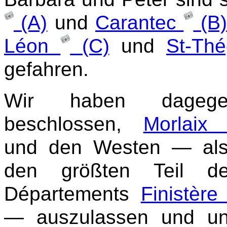
(A)
und
Carantec
(B)
Léon
(C)
und
St-Th
gefahren.
Wir haben dagege
beschlossen,
Morlai
und den Westen — al
den größten Teil d
Départements
Finistèr
— auszulassen und u