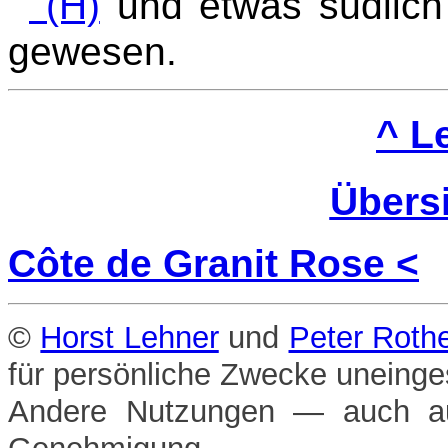
(H)
und etwas südlic
gewesen.
^ Le
Übers
Côte de Granit Rose <
©
Horst Lehner
und
Peter Rothe
für persönliche Zwecke uneinges
Andere Nutzungen — auch aus