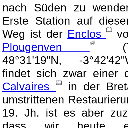
nach Süden zu wende
Erste Station auf dies
Weg ist der
Enclos
vo
Plougenven
(T
48°31'19"N, -3°42'42
findet sich zwar einer 
Calvaires
in der Bret
umstrittenen Restaurier
19. Jh. ist es aber zuz
dass wir heute ei